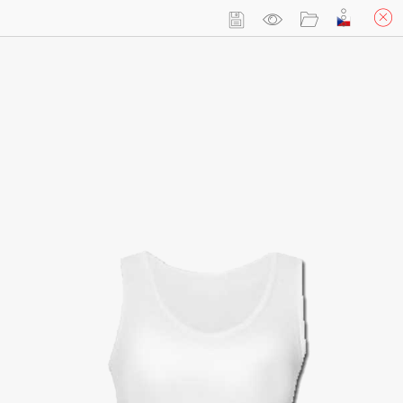
Přihlásit se
Košík
(prázdný)
Tílko dámské s vlastním potiskem (odolným)
Custom
Your Own