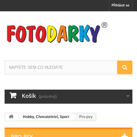
Přihlásit se
Košík
(prázdný)
Hobby, Chovatelství, Sport
Pro psy
PRO PSY