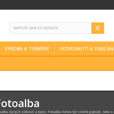
VÝROBA A TERMÍNY
VYZVEDNUTÍ A ZASÍLÁN
Fotoalba
oalba různých velikostí a barev. Fotoalba mohou být včetně popisek, nebo 