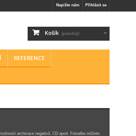
Napište nám
Přihlásit se
Košík
(prázdný)
Í
REFERENCE
s možností archivace negativů, CD apod. Fotoalba můžete