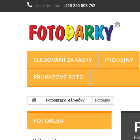
Zavolejte nám:
+420 220 803 752
SLEDOVÁNÍ ZAKÁZKY
PRODEJNY
PRŮKAZOVÉ FOTO
Fotoobrazy, Rámečky
Fotoalba
FOTOALBA
Fot