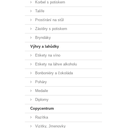
Korbel s potiskem
Talíře
Prostírání na stůl
Zástěry s potiskem
Bryndáky
Výhry a lahůdky
Etikety na víno
Etikety na láhve alkoholu
Bonboniéry a čokoláda
Poháry
Medaile
Diplomy
Copycentrum
Razítka
Vizitky, Jmenovky