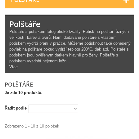
Polštáře
Polštáře s potiskem fotografické kvality. Potisk na polštář různých
velikostí, barev a tvarů. Námi dodávané polštáře s vlastním
potiskem vydrží praní v pračce. Můžeme potisknout také donesený
povlak na polštáře pokud vydrží teplotu 200°C, tlak atd. Polštáře s
potiskem jsou ověřeným dárkem hlavně pro ženy. Polštáře s
potiskem vyzdobí nejenom ložn...
Více
POLŠTÁŘE
Je zde 10 produktů.
Řadit podle
Zobrazeno 1 - 10 z 10 položek