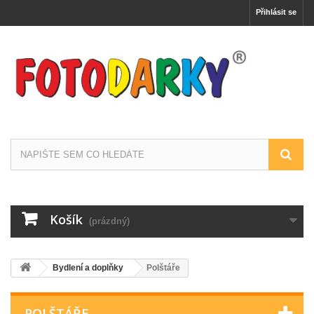
Přihlásit se
Košík
(prázdný)
Bydlení a doplňky
Polštáře
POLŠTÁŘE