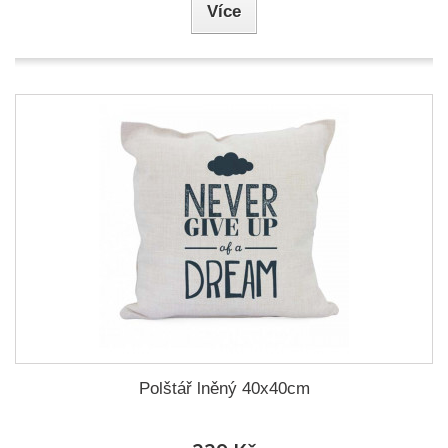
Více
Polštář lněný 40x40cm