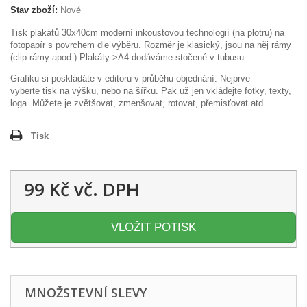
Stav zboží:
Nové
Tisk plakátů 30x40cm moderní inkoustovou technologií (na plotru) na
fotopapír s povrchem dle výběru. Rozměr je klasický, jsou na něj rámy
(clip-rámy apod.) Plakáty >A4 dodáváme stočené v tubusu.
Grafiku si poskládáte v editoru v průběhu objednání. Nejprve
vyberte tisk na výšku, nebo na šířku. Pak už jen vkládejte fotky, texty,
loga. Můžete je zvětšovat, zmenšovat, rotovat, přemisťovat atd.
Tisk
99 Kč
vč. DPH
VLOŽIT POTISK
MNOŽSTEVNÍ SLEVY