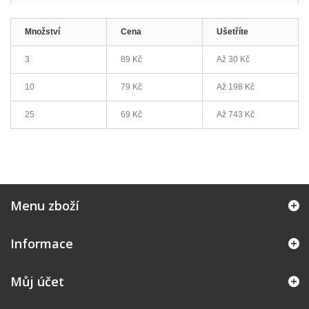
Množství
Cena
Ušetříte
3
89 Kč
Až
30 Kč
10
79 Kč
Až
198 Kč
25
69 Kč
Až
743 Kč
Menu zboží
Informace
Můj účet