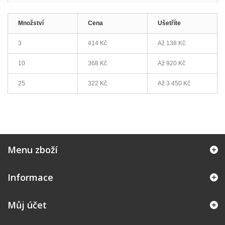
Množství
Cena
Ušetříte
3
414 Kč
Až
138 Kč
10
368 Kč
Až
920 Kč
25
322 Kč
Až
3 450 Kč
Menu zboží
Informace
Můj účet