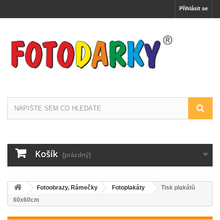
Přihlásit se
Košík
(prázdný)
Fotoobrazy, Rámečky
Fotoplakáty
Tisk plakátů
60x60cm