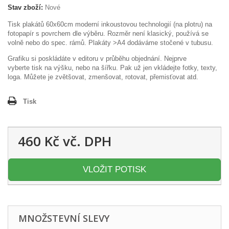
Stav zboží:
Nové
Tisk plakátů 60x60cm moderní inkoustovou technologií (na plotru) na
fotopapír s povrchem dle výběru. Rozměr není klasický, používá se
volně nebo do spec. rámů. Plakáty >A4 dodáváme stočené v tubusu.
Grafiku si poskládáte v editoru v průběhu objednání. Nejprve
vyberte tisk na výšku, nebo na šířku. Pak už jen vkládejte fotky, texty,
loga. Můžete je zvětšovat, zmenšovat, rotovat, přemisťovat atd.
Tisk
460 Kč
vč. DPH
VLOŽIT POTISK
MNOŽSTEVNÍ SLEVY