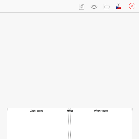
Přihlásit se
Košík
(prázdný)
DVD obal slim s vlastním potiskem
Custom Your Own