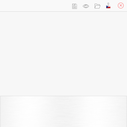
Přihlásit se
Košík
(prázdný)
Reklamní tabule, označení provozovny 20x30cm
Custom Your Own