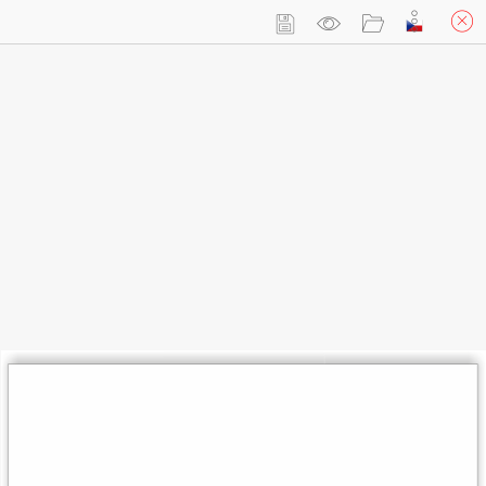
Přihlásit se
Košík
(prázdný)
Pohlednicové přání,10x15cm, cena/1ks
Custom Your
Own