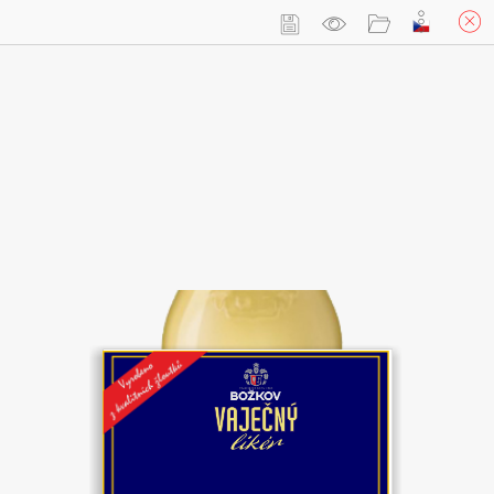
Přihlásit se
Košík
(prázdný)
Vaječný koňak 0,5l s vlastní etiketou
Custom Your
Own