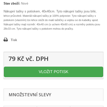
Stav zboží:
Nové
Nákupní tašky s potiskem, 40x40cm. Tyto nákupní tašky jsou bílé,
lehce průsvitné. Materiál nákupní tašky je
100% polyester.
Tyto nákupní tašky s
potiskem (vlastním) lze lehce složit do malé taštičky a vejdou se do kabelky apod.
Nákupní tašky mají
rozměr: 40x40 cm (s uchem 40x60 cm) a
rozměry potisku jsou
28x33 cm. Tyto nákupní tašky s potiskem mohou do pračky.
Tisk
79 Kč
vč. DPH
VLOŽIT POTISK
MNOŽSTEVNÍ SLEVY