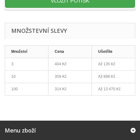
VLOŽIT POTISK
MNOŽSTEVNÍ SLEVY
Množství
Cena
Ušetříte
3
404 Kč
Až
135 Kč
10
359 Kč
Až
898 Kč
100
314 Kč
Až
13 470 Kč
Menu zboží