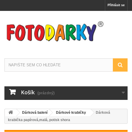
Přihlásit se
Košík
(prázdný)
Dárková balení
Dárkové krabičky
Dárková
krabička papírová,malá, potisk shora