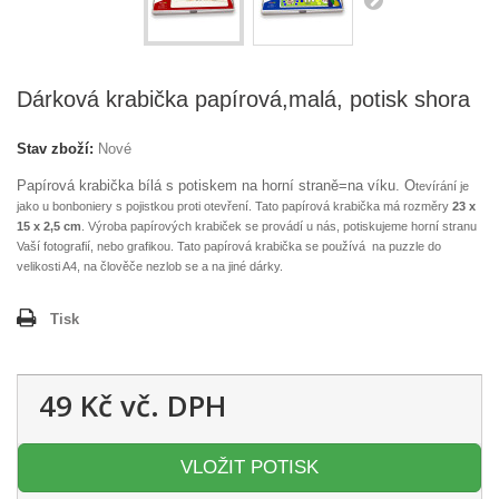
Dárková krabička papírová,malá, potisk shora
Stav zboží:
Nové
Papírová krabička bílá s potiskem na horní straně=na víku. O
tevírání je
jako u bonboniery s pojistkou proti otevření. Tato papírová krabička má rozměry
23 x
15 x 2,5 cm
. Výroba papírových krabiček se provádí u nás, potiskujeme horní stranu
Vaší fotografií, nebo grafikou. Tato papírová krabička se používá na puzzle do
velikosti A4, na člověče nezlob se a na jiné dárky.
Tisk
49 Kč
vč. DPH
VLOŽIT POTISK