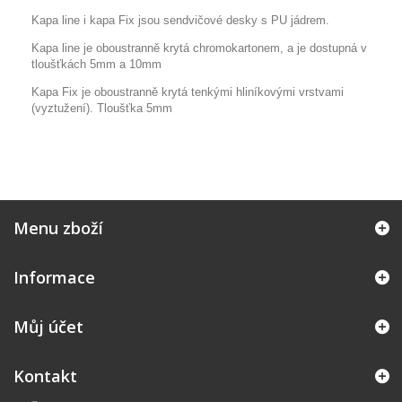
Kapa line i kapa Fix jsou
sendvičové desky s PU jádrem.
Kapa line je oboustranně krytá chromokartonem, a je dostupná v
tloušťkách 5mm a 10mm
Kapa Fix je oboustranně krytá tenkými hliníkovými vrstvami
(
vyztužení). Tloušťka 5mm
Menu zboží
Informace
Můj účet
Kontakt