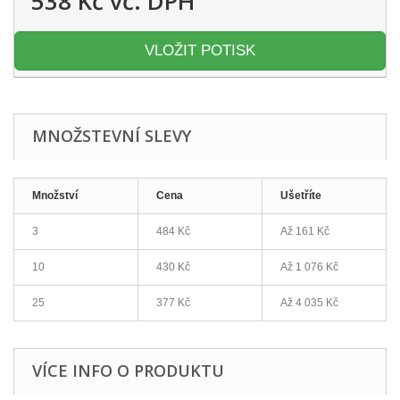
538 Kč
vč. DPH
VLOŽIT POTISK
MNOŽSTEVNÍ SLEVY
Množství
Cena
Ušetříte
3
484 Kč
Až 161 Kč
10
430 Kč
Až 1 076 Kč
25
377 Kč
Až 4 035 Kč
VÍCE INFO O PRODUKTU