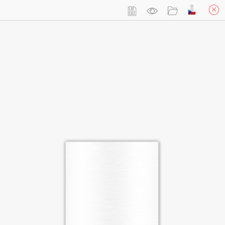
Přihlásit se
Košík
(prázdný)
Jmenovky na stůl a dveře 15x15cm - sada 2ks
Custom Your Own