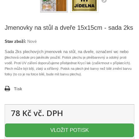
Jmenovky na stůl a dveře 15x15cm - sada 2ks
Stav zboží:
Nové
Sada 2ks plechových jmenovek na stůl, na dveře, označení wc nebo
p
lechová cedule pro jakékoliv použití. Potisk plechu je plněbarevný a odolný proti
vodě. Proti UV záření doporučujeme přiobjednat Krycí lak (zaškrtnout v příplatcích).
Plech může být bílý, zlatý a stříbrný. Potisk na plech jiné barvy než bílé změní barvu
fotky (to co je na fotce bílé, bude mít barvu plechu).
Tisk
78 Kč
vč. DPH
VLOŽIT POTISK