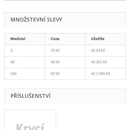
MNOŽSTEVNÍ SLEVY
Množství
Cena
Ušetříte
3
70 Kč
Až
23 Kč
30
66 Kč
Až
351 Kč
100
62 Kč
Až
1 560 Kč
PŘÍSLUŠENSTVÍ