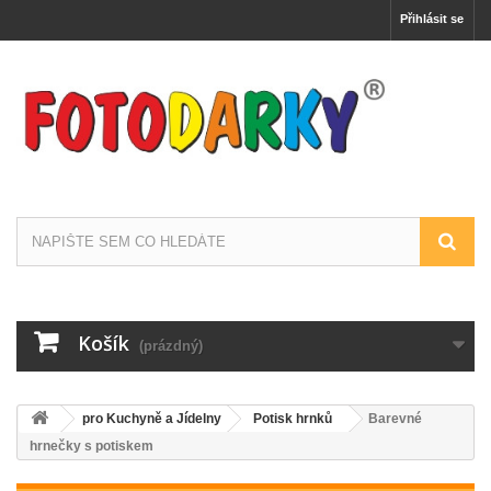
Přihlásit se
Košík
(prázdný)
pro Kuchyně a Jídelny
Potisk hrnků
Barevné
hrnečky s potiskem