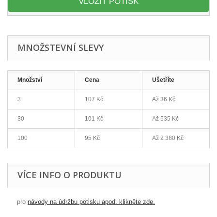
VLOŽIT POTISK
MNOŽSTEVNÍ SLEVY
Množství
Cena
Ušetříte
3
107 Kč
Až
36 Kč
30
101 Kč
Až
535 Kč
100
95 Kč
Až
2 380 Kč
VÍCE INFO O PRODUKTU
pro
návody na údržbu potisku apod. klikněte zde.