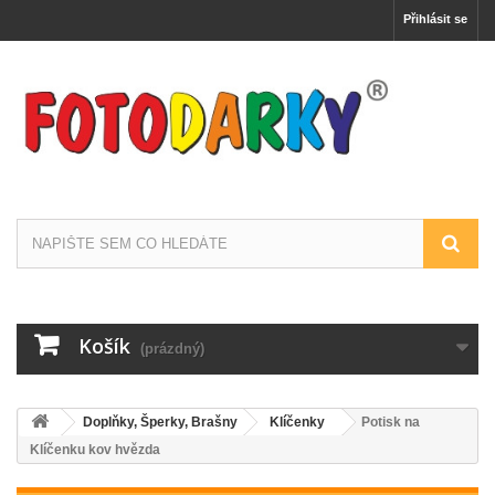
Přihlásit se
Košík
(prázdný)
Doplňky, Šperky, Brašny
Klíčenky
Potisk na
Klíčenku kov hvězda