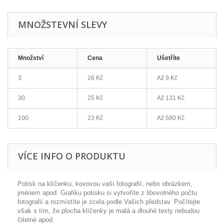
MNOŽSTEVNÍ SLEVY
Množství
Cena
Ušetříte
3
26 Kč
Až
9 Kč
30
25 Kč
Až
131 Kč
100
23 Kč
Až
580 Kč
VÍCE INFO O PRODUKTU
Potisk na klíčenku, k
ovovou
vaší fotografií, nebo obrázkem,
jménem apod. Grafiku potisku si vytvoříte z libovolného počtu
fotografií a rozmístíte je zcela podle Vašich představ. Počítejte
však s tím, že plocha klíčenky je malá a dlouhé texty nebudou
čitelné apod.