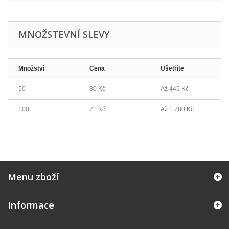
MNOŽSTEVNÍ SLEVY
Množství
Cena
Ušetříte
50
80 Kč
Až
445 Kč
100
71 Kč
Až
1 780 Kč
Menu zboží
Informace