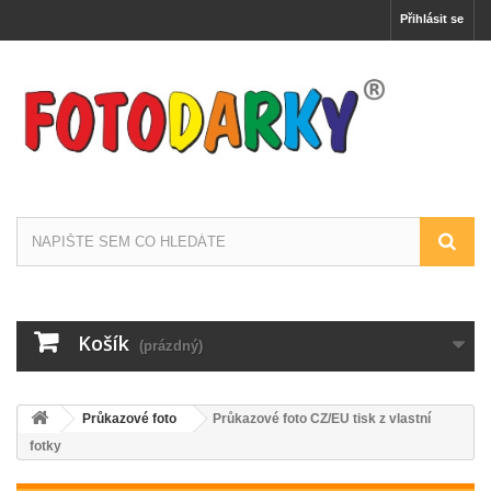
Přihlásit se
Košík
(prázdný)
Průkazové foto
Průkazové foto CZ/EU tisk z vlastní
fotky