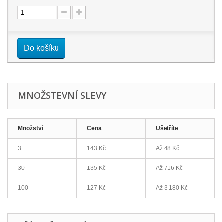
Do košíku
MNOŽSTEVNÍ SLEVY
Množství
Cena
Ušetříte
3
143 Kč
Až
48 Kč
30
135 Kč
Až
716 Kč
100
127 Kč
Až
3 180 Kč