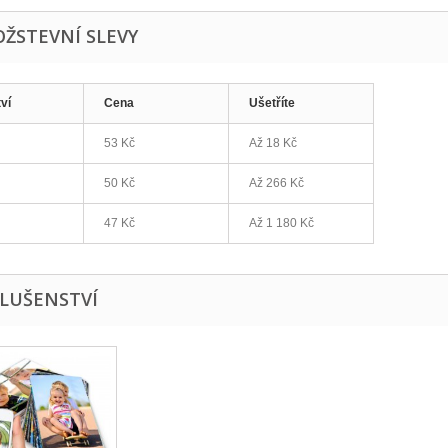
ŽSTEVNÍ SLEVY
ví
Cena
Ušetříte
53 Kč
Až 18 Kč
50 Kč
Až 266 Kč
47 Kč
Až 1 180 Kč
SLUŠENSTVÍ