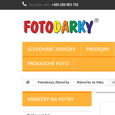
Zavolejte nám:
+420 220 803 752
SLEDOVÁNÍ ZAKÁZKY
PRODEJNY
PRŮKAZOVÉ FOTO
Fotoobrazy, Rámečky
Rámečky na fotky
A
RÁMEČKY NA FOTKY