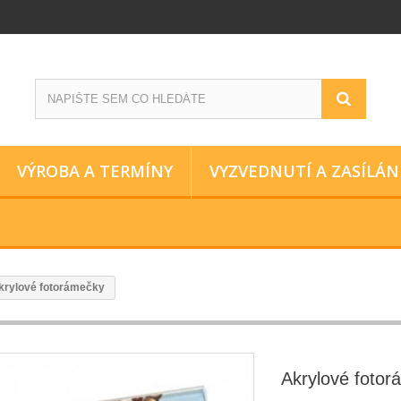
VÝROBA A TERMÍNY
VYZVEDNUTÍ A ZASÍLÁN
krylové fotorámečky
Akrylové foto