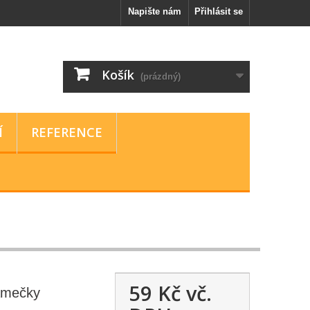
Napište nám
Přihlásit se
Košík
(prázdný)
Í
REFERENCE
59 Kč
vč.
rámečky