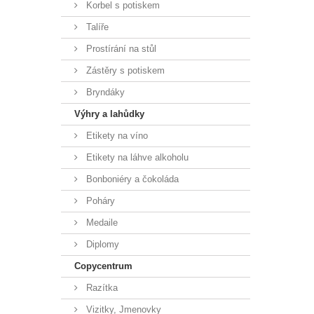
Korbel s potiskem
Talíře
Prostírání na stůl
Zástěry s potiskem
Bryndáky
Výhry a lahůdky
Etikety na víno
Etikety na láhve alkoholu
Bonboniéry a čokoláda
Poháry
Medaile
Diplomy
Copycentrum
Razítka
Vizitky, Jmenovky