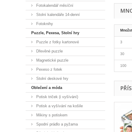
Fotokalendář měsíční
MNO
Stolní kalendáře 14-denní
Fotoknihy
Množst
Puzzle, Pexesa, Stolní hry
Puzzle z fotky kartonové
3
Dřevěné puzzle
30
Magnetické puzzle
100
Pexeso z fotek
Stolní deskové hry
PŘÍ
Oblečení a móda
Potisk triček (i vyšívání)
Potisk a vyšívání na košile
Mikiny s potiskem
Spodní prádlo a pyžama