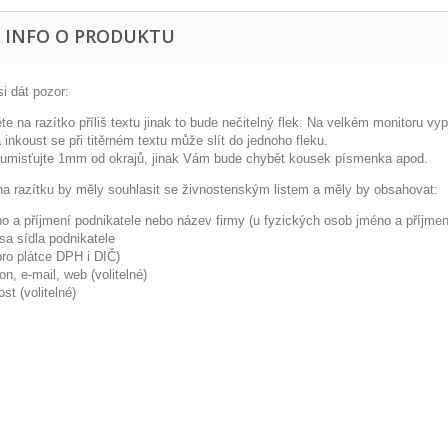
E INFO O PRODUKTU
i dát pozor:
te na razítko příliš textu jinak to bude nečitelný flek. Na velkém monitoru vyp
 inkoust se při titěrném textu může slít do jednoho fleku.
y umisťujte 1mm od okrajů, jinak Vám bude chybět kousek písmenka apod.
na razítku by měly souhlasit se živnostenským listem a měly by obsahovat:
o a příjmení podnikatele nebo název firmy (u fyzických osob jméno a příjmen
sa sídla podnikatele
pro plátce DPH i DIČ)
fon, e-mail, web (volitelné)
ost (volitelné)