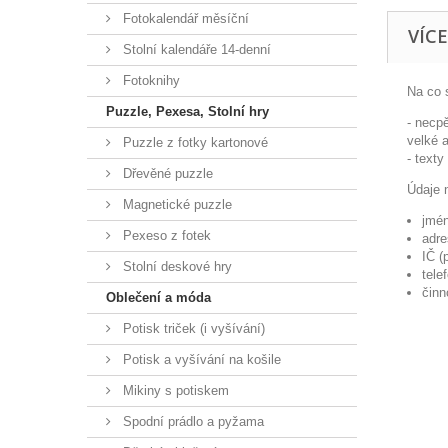
Fotokalendář měsíční
VÍC
Stolní kalendáře 14-denní
Fotoknihy
Na co s
Puzzle, Pexesa, Stolní hry
- necpě
velké a
Puzzle z fotky kartonové
- text
Dřevěné puzzle
Údaje 
Magnetické puzzle
jmén
Pexeso z fotek
adre
IČ (
Stolní deskové hry
tele
činn
Oblečení a móda
Potisk triček (i vyšívání)
Potisk a vyšívání na košile
Mikiny s potiskem
Spodní prádlo a pyžama