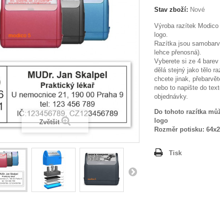
Stav zboží:
Nové
Výroba razítek Modico
logo.
Razítka jsou samobarví
lehce přenosná).
Vyberete si ze 4 barev 
dělá stejný jako tělo ra
chcete jinak, přebarvět
nebo to napište do te
objednávky.
Do tohoto razítka může
logo
Zvětšit
Rozměr potisku: 64
Tisk