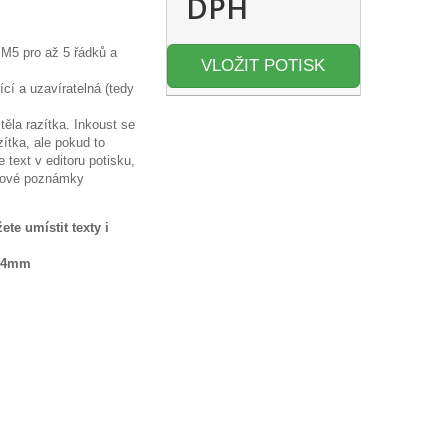
DPH
 M5 pro až 5 řádků a
VLOŽIT POTISK
cí a uzavíratelná (tedy
těla razítka. Inkoust se
zítka, ale pokud to
e text v editoru potisku,
xtové poznámky
te umístit texty i
x24mm