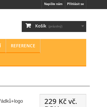
Napište nám
Přihlásit se
Košík
(prázdný)
Í
REFERENCE
229 Kč
vč.
 řádků+logo