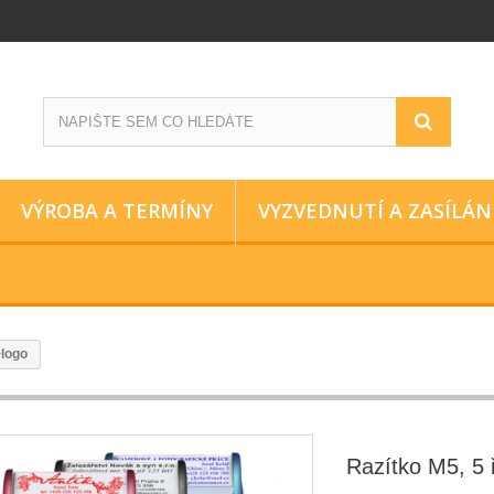
VÝROBA A TERMÍNY
VYZVEDNUTÍ A ZASÍLÁN
+logo
Razítko M5, 5