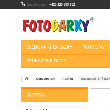
Zavolejte nám:
+420 220 803 752
SLEDOVÁNÍ ZAKÁZKY
PRODEJNY
PRŮKAZOVÉ FOTO
Copycentrum
Razítka
Razítko M5, 5 řádků
RAZÍTKA