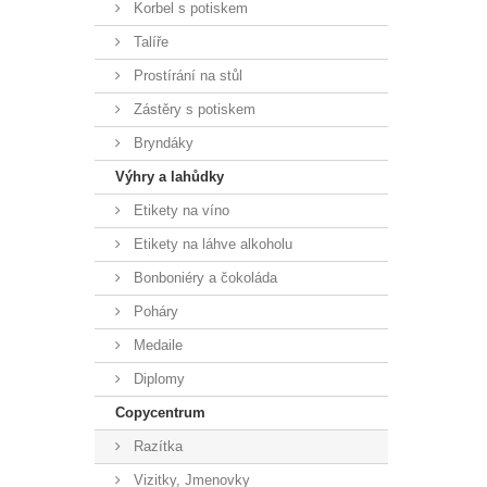
Korbel s potiskem
Talíře
Prostírání na stůl
Zástěry s potiskem
Bryndáky
Výhry a lahůdky
Etikety na víno
Etikety na láhve alkoholu
Bonboniéry a čokoláda
Poháry
Medaile
Diplomy
Copycentrum
Razítka
Vizitky, Jmenovky