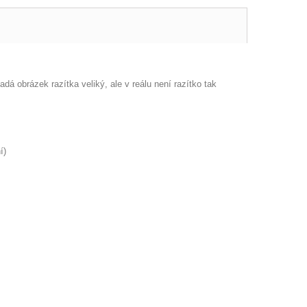
adá obrázek razítka veliký, ale v reálu není razítko tak
í)